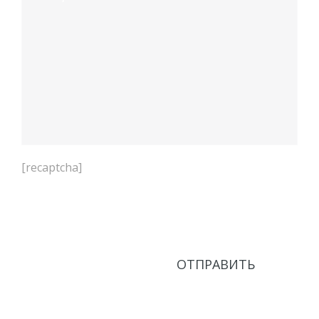
[recaptcha]
Нажимая кнопку Отправить, соглашаюсь с
Политикой в области обработки персональных
данных