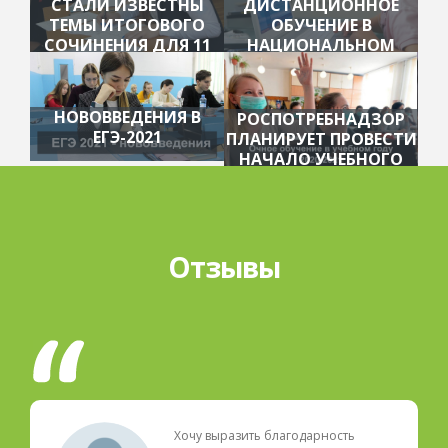
СТАЛИ ИЗВЕСТНЫ
ДИСТАНЦИОННОЕ
ТЕМЫ ИТОГОВОГО
ОБУЧЕНИЕ В
СОЧИНЕНИЯ ДЛЯ 11
НАЦИОНАЛЬНОМ
КЛАССОВ
ЦЕНТРЕ ОБРАЗОВАНИЯ
НОВОВВЕДЕНИЯ В
РОСПОТРЕБНАДЗОР
ЕГЭ-2021
ПЛАНИРУЕТ ПРОВЕСТИ
НАЧАЛО УЧЕБНОГО
ГОДА В ОЧНОМ
РЕЖИМЕ
Отзывы
Хочу выразить благодарность