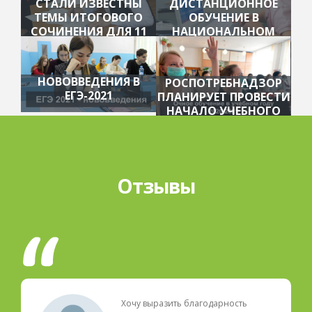
СТАЛИ ИЗВЕСТНЫ
ДИСТАНЦИОННОЕ
ТЕМЫ ИТОГОВОГО
ОБУЧЕНИЕ В
СОЧИНЕНИЯ ДЛЯ 11
НАЦИОНАЛЬНОМ
КЛАССОВ
ЦЕНТРЕ ОБРАЗОВАНИЯ
НОВОВВЕДЕНИЯ В
РОСПОТРЕБНАДЗОР
ЕГЭ-2021
ПЛАНИРУЕТ ПРОВЕСТИ
НАЧАЛО УЧЕБНОГО
ГОДА В ОЧНОМ
РЕЖИМЕ
Отзывы
Хочу выразить благодарность