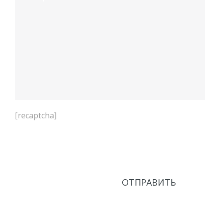
[recaptcha]
Нажимая кнопку Отправить, соглашаюсь с
Политикой в области обработки персональных
данных