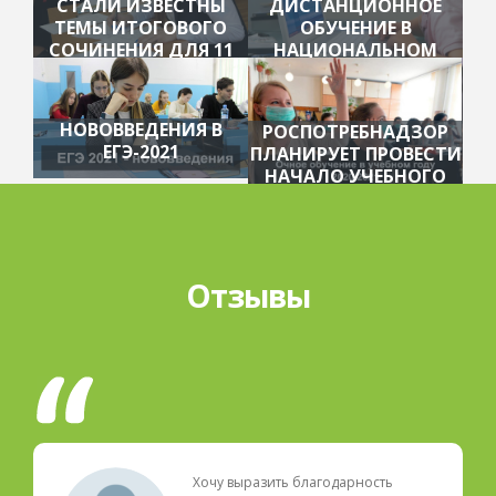
СТАЛИ ИЗВЕСТНЫ
ДИСТАНЦИОННОЕ
ТЕМЫ ИТОГОВОГО
ОБУЧЕНИЕ В
СОЧИНЕНИЯ ДЛЯ 11
НАЦИОНАЛЬНОМ
КЛАССОВ
ЦЕНТРЕ ОБРАЗОВАНИЯ
НОВОВВЕДЕНИЯ В
РОСПОТРЕБНАДЗОР
ЕГЭ-2021
ПЛАНИРУЕТ ПРОВЕСТИ
НАЧАЛО УЧЕБНОГО
ГОДА В ОЧНОМ
РЕЖИМЕ
Отзывы
Хочу выразить благодарность