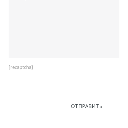
[recaptcha]
Нажимая кнопку Отправить, соглашаюсь с
Политикой в области обработки персональных
данных