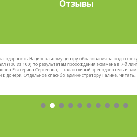
Отзывы
ЦЕНТРЕ
ОБРАЗОВАНИЯ
лагодарность Национальному центру образования за подготовку
л (100 из 100) по результатам прохождения экзамена в 7-й линг
анова Екатерина Сергеевна, – талантливый преподаватель и за
, и к дочери. Отдельное спасибо администратору Галине, Читать