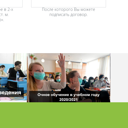
е в 2-х
После которого Вы можете
т. м.
подписать договор.
».
НИЯ В
РОСПОТРЕБНАДЗОР
1
ПЛАНИРУЕТ
ПРОВЕСТИ НАЧАЛО