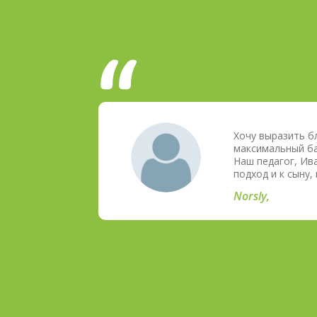
КЛАССОВ
ной
Хочу выразить б
ошие, но
максимальный бал
Наш педагог, Ив
подход и к сыну
Norsly