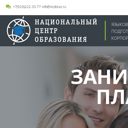
+7(926)222-33-77
info@ncobraz.ru
ЯЗЫКОВ
ПОДГОТО
КОРПОР
ЗАНИ
ПЛ