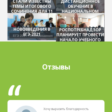
СТАЛИ ИЗВЕСТНЫ
ДИСТАНЦИОННОЕ
ТЕМЫ ИТОГОВОГО
ОБУЧЕНИЕ В
СОЧИНЕНИЯ ДЛЯ 11
НАЦИОНАЛЬНОМ
КЛАССОВ
ЦЕНТРЕ ОБРАЗОВАНИЯ
НОВОВВЕДЕНИЯ В
РОСПОТРЕБНАДЗОР
ЕГЭ-2021
ПЛАНИРУЕТ ПРОВЕСТИ
НАЧАЛО УЧЕБНОГО
ГОДА В ОЧНОМ
РЕЖИМЕ
Отзывы
Хочу выразить благодарность