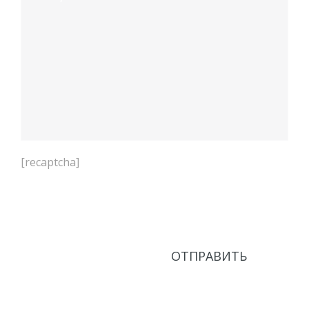
[recaptcha]
Нажимая кнопку Отправить, соглашаюсь с
Политикой в области обработки персональных
данных