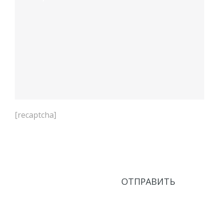
[recaptcha]
Нажимая кнопку Отправить, соглашаюсь с
Политикой в области обработки персональных
данных