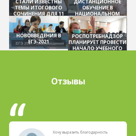
СТАЛИ ИЗВЕСТНЫ
ДИСТАНЦИОННОЕ
ТЕМЫ ИТОГОВОГО
ОБУЧЕНИЕ В
СОЧИНЕНИЯ ДЛЯ 11
НАЦИОНАЛЬНОМ
КЛАССОВ
ЦЕНТРЕ ОБРАЗОВАНИЯ
НОВОВВЕДЕНИЯ В
РОСПОТРЕБНАДЗОР
ЕГЭ-2021
ПЛАНИРУЕТ ПРОВЕСТИ
НАЧАЛО УЧЕБНОГО
ГОДА В ОЧНОМ
РЕЖИМЕ
Отзывы
Хочу выразить благодарность