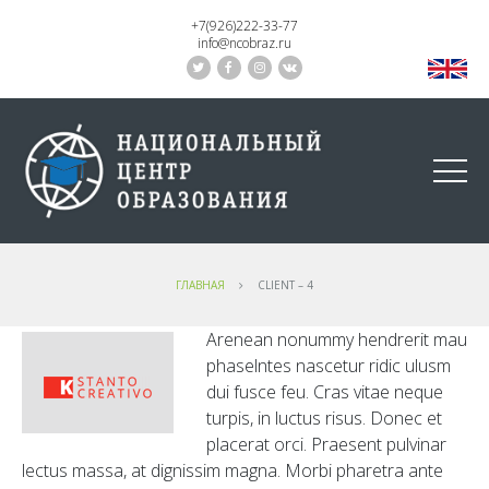
+7(926)222-33-77
info@ncobraz.ru
Главная
Client – 4
ГЛАВНАЯ
CLIENT – 4
Arenean nonummy hendrerit mau
phaselntes nascetur ridic ulusm
dui fusce feu. Cras vitae neque
turpis, in luctus risus. Donec et
placerat orci. Praesent pulvinar
lectus massa, at dignissim magna. Morbi pharetra ante