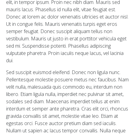
elit, in tempor ipsum. Proin nec nibh diam. Mauris sed
mauris lacus. Phasellus id nulla elit, vitae feugiat est.
Donec at lorem ac dolor venenatis ultricies et auctor nisl.
Ut in congue felis. Mauris venenatis turpis eget eros
semper feugiat. Donec suscipit aliquam tellus non
vestibulum. Mauris ut justo in erat porttitor vehicula eget
sed mi. Suspendisse potenti. Phasellus adipiscing
vulputate pharetra. Proin iaculis neque lacus, vel lacinia
dui.
Sed suscipit euismod eleifend. Donec non ligula nunc.
Pellentesque molestie posuere metus nec faucibus. Nam
velit nulla, malesuada quis commodo eu, interdum non
libero. Etiam ligula nulla, imperdiet nec pulvinar sit amet,
sodales sed diam. Maecenas imperdiet tellus at enim
interdum et semper ante pharetra. Cras elit orci, rhoncus
gravida convallis sit amet, molestie vitae leo. Etiam at
egestas orci. Fusce auctor pretium diam sed iaculis.
Nullam ut sapien ac lacus tempor convallis. Nulla neque