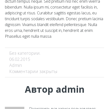
dictum tempus neque. Sed pretium nisl nec enim viverra
bibendum. Nulla ipsum mi, consectetur eget facilisis in,
adipiscing ut risus. Curabitur sagittis egestas lacus, eu
tincidunt turpis sodales vestibulum. Donec pretium lacinia
dignissim. Vivamus blandit eleifend pellentesque. Nulla
eros urna, hendrerit ut suscipit in, hendrerit at enim.
Phasellus eget nulla massa.
Без категории.
06.02.2015
Admin
Комментарии закрыты
Автор
admin
Посмотреть все записи пользователя: