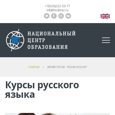
+7(926)222-33-77
info@ncobraz.ru
Главная
Архив тэгов: "ipsum dolor"
ГЛАВНАЯ
АРХИВ ТЭГОВ: "IPSUM DOLOR"
Курсы русского
языка