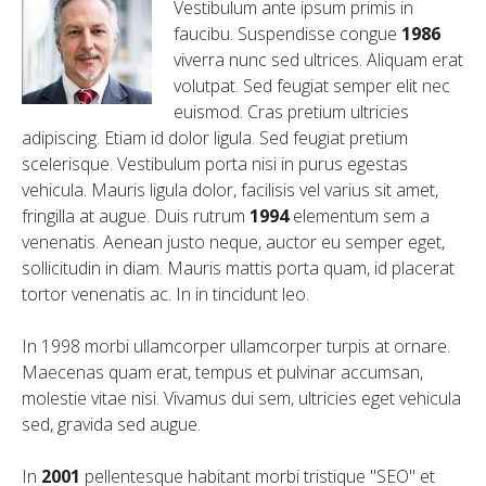
Vestibulum ante ipsum primis in
faucibu. Suspendisse congue
1986
viverra nunc sed ultrices. Aliquam erat
volutpat. Sed feugiat semper elit nec
euismod. Cras pretium ultricies
adipiscing. Etiam id dolor ligula. Sed feugiat pretium
scelerisque. Vestibulum porta nisi in purus egestas
vehicula. Mauris ligula dolor, facilisis vel varius sit amet,
fringilla at augue. Duis rutrum
1994
elementum sem a
venenatis. Aenean justo neque, auctor eu semper eget,
sollicitudin in diam. Mauris mattis porta quam, id placerat
tortor venenatis ac. In in tincidunt leo.
In 1998 morbi ullamcorper ullamcorper turpis at ornare.
Maecenas quam erat, tempus et pulvinar accumsan,
molestie vitae nisi. Vivamus dui sem, ultricies eget vehicula
sed, gravida sed augue.
In
2001
pellentesque habitant morbi tristique "SEO" et